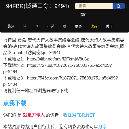
94FBR(城通口令：9494)
添加
最热
诗
词
小说
赋
更多
读诗
关于
《诗囚·贾岛-唐代大诗人故事集编委会编-唐代大诗人故事集编委
会编-唐代大诗人故事集编委会编-唐代大诗人故事集编委会编[精
品]》.epub（访问密码：9494）
下载地址1：http://94fbr.net/nav/f2FkmjW9u8z
下载地址2：https://72k.us/f/1872071-756991751-a5d499?
p=9494
下载地址3：https://545c.com/f/1872071-756991751-a5d499?
p=9494
请复制任一地址到浏览器进行下载
点我下载
94FBR 是
就是方便人
的谐音。
收藏94FBR.NET
本站资源均为用户自行上传，您有精彩资源也可以
分享