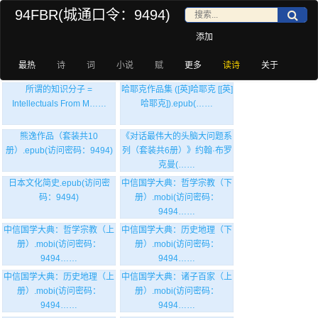
94FBR(城通口令：9494)
添加
最热
诗
词
小说
赋
更多
读诗
关于
所谓的知识分子 =
哈耶克作品集 ([英]哈耶克 [[英]
Intellectuals From M……
哈耶克]).epub(……
熊逸作品（套装共10
《对话最伟大的头脑大问题系
册）.epub(访问密码：9494)
列（套装共6册）》约翰·布罗
克曼(……
日本文化简史.epub(访问密
中信国学大典：哲学宗教（下
码：9494)
册）.mobi(访问密码：
9494……
中信国学大典：哲学宗教（上
中信国学大典：历史地理（下
册）.mobi(访问密码：
册）.mobi(访问密码：
9494……
9494……
中信国学大典：历史地理（上
中信国学大典：诸子百家（上
册）.mobi(访问密码：
册）.mobi(访问密码：
9494……
9494……