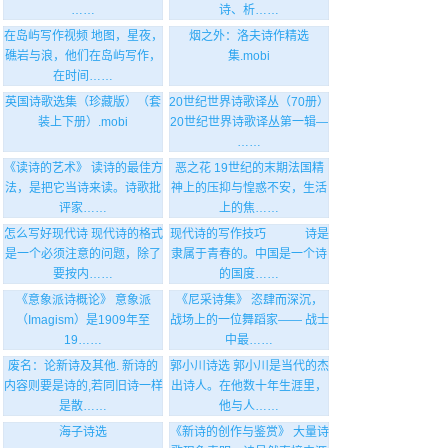
……
诗、析……
在岛屿写作视频 地图，星夜，
烟之外：洛夫诗作精选
礁岩与浪，他们在岛屿写作，
集.mobi
在时间……
英国诗歌选集（珍藏版）（套
20世纪世界诗歌译丛（70册）
装上下册）.mobi
20世纪世界诗歌译丛第一辑—
……
《读诗的艺术》 读诗的最佳方
恶之花 19世纪的末期法国精
法，是把它当诗来读。诗歌批
神上的压抑与惶惑不安，生活
评家……
上的焦……
怎么写好现代诗 现代诗的格式
现代诗的写作技巧 诗是
是一个必须注意的问题，除了
隶属于青春的。中国是一个诗
要按内……
的国度……
《意象派诗概论》 意象派
《尼采诗集》 恣肆而深沉，
（Imagism）是1909年至
战场上的一位舞蹈家—— 战士
19……
中最……
废名：论新诗及其他. 新诗的
郭小川诗选 郭小川是当代的杰
内容则要是诗的,若同旧诗一样
出诗人。在他数十年生涯里，
是散……
他与人……
海子诗选
《新诗的创作与鉴赏》 大量诗