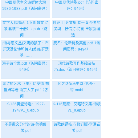
中国现代主义诗群体大观
中国现代诗歌.pdf（访问密
1986-1988.pdf（访问密码：
码：9494）
……
文学大师精品（小说 散文 诗
叶芝-叶芝文集.卷一.朝圣者的
歌 套装三十册）.epub（访
灵魂：抒情诗·诗剧.王家新编
问……
选……
[诗与思文丛]文明的孩子：布
废名：论新诗及其他.pdf（访
罗茨基论诗和诗人[美]布罗茨
问密码：9494）
基.……
海子诗全集.pdf（访问密码：
现代诗歌写作基础及技
9494）
巧.doc（访问密码：9494）
读诗的艺术 （美）哈罗德·布
K-213荷马史诗·伊利亚
鲁姆等著 南京大学.pdf（访
特.mobi
问……
K-136奥登诗选：1927-
K-116荒原：艾略特文集·诗歌
1947v1_0.epub
v1_0.epub
不是散文分行的诗-鲁德俊
诗歌朗诵技巧 修订版-李洪岩
著.pdf
著.pdf