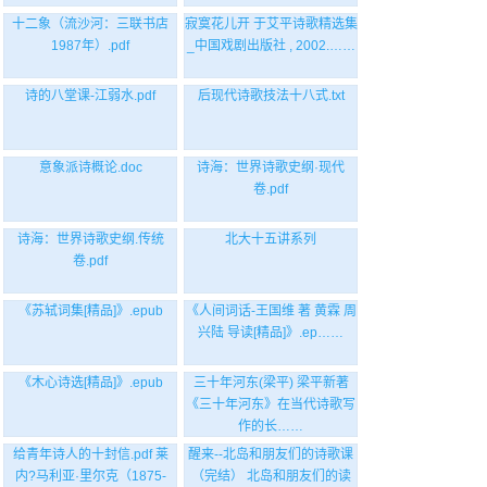
十二象（流沙河：三联书店
寂寞花儿开 于艾平诗歌精选集
1987年）.pdf
_中国戏剧出版社 , 2002.……
诗的八堂课-江弱水.pdf
后现代诗歌技法十八式.txt
意象派诗概论.doc
诗海：世界诗歌史纲·现代
卷.pdf
诗海：世界诗歌史纲.传统
北大十五讲系列
卷.pdf
《苏轼词集[精品]》.epub
《人间词话-王国维 著 黄霖 周
兴陆 导读[精品]》.ep……
《木心诗选[精品]》.epub
三十年河东(梁平) 梁平新著
《三十年河东》在当代诗歌写
作的长……
给青年诗人的十封信.pdf 莱
醒来--北岛和朋友们的诗歌课
内?马利亚·里尔克（1875-
（完结） 北岛和朋友们的读