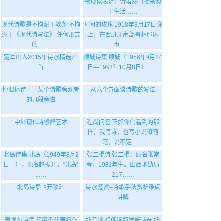
歌现象表明：诗虽然直接来源
于生活……
现代诗歌是不拘泥于教条 不拘
时间的玫瑰 1918年3月17日晚
泥于《现代诗写法》 任何形式
上，在西班牙南部哥林那达
的 ……
市……
定军山人2015年诗歌精选71
顾城诗集 顾城（1956年9月24
首
日—1993年10月8日）……
悼旧体诗——某个诗歌旁观者
从六个方面谈诗歌的写法
的几段旁白
中外现代诗修辞艺术
程尚问答 正如你们看到的那
样，我写诗，也写小说和随
笔，说不定……
北岛诗集 北岛（1949年8月2
张二棍诗 张二棍：原名张常
日—），原名赵振开，“北岛”
春，1982年生。山西地勘局
……
217……
北岛诗集《开锁》
诗歌鉴赏--诗歌手法赏析难点
讲解
泰戈尔诗集 印度近代著名作
托马斯.特朗斯特罗姆诗选 托