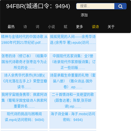
94FBR(城通口令：9494)
添加
最热
诗
词
小说
赋
更多
读诗
关于
精神与金钱时代的中国诗歌 从
摇摇晃晃的人间——余秀华诗
1980年代到21世纪初.pdf……
选 (余秀华 著).epub(访问……
张枣的诗（修订本）（结集中
中国现代名家诗集：全7册
国当代诗歌奇才张枣迄今为止
（收录现代作家原版诗集；订
所见的全……
正一些旧版……
诗人余秀华代表作(共3册)(
诗是承载生命重量的礼物（套
《月光落在左手上》荣登豆瓣
装八册）（雅众诗丛·国外
读书……
卷）.ep……
我将宇宙随身携带：佩索阿诗
二十首情诗和一支绝望的歌
集（葡萄牙国宝级诗人佩索阿
(聂鲁达著；陈黎,张芬龄
重要异名……
译).ep……
现代诗的挑战与困难阅
海子诗全编 - 海子.mobi(访问
读.mp4(访问密码：9494)
密码：9494)