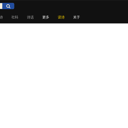
诗
社科
诗话
更多
读诗
关于