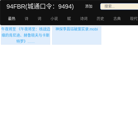
94FBR(城通口令：9494)
添加
最热
诗
词
小说
赋
诗词
历史
古典
现代
午夜将至 《午夜将至：核战边
神探李昌钰破案实录.mobi
缘的肯尼迪、赫鲁晓夫与卡斯
特罗》……