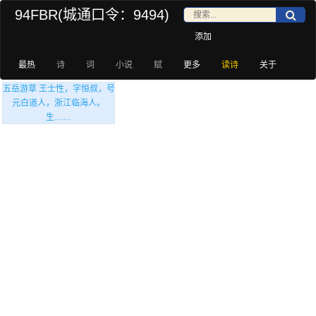
94FBR(城通口令：9494)
添加
最热
诗
词
小说
赋
更多
读诗
关于
五岳游草 王士性，字恒叔，号
元白道人，浙江临海人。
生……