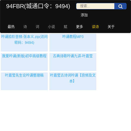
94FBR(城通口令：9494)
添加
最热
诗
词
小说
赋
更多
读诗
关于
吟诵拾阶音频-张本义.zip(访问
吟诵教程MP3
密码：9494)
我爱吟诵(新版)初中高级教程
古典诗歌吟诵九讲-叶嘉莹
叶嘉莹先生论吟诵整理稿
叶嘉莹古诗词吟诵【音频及文
本】