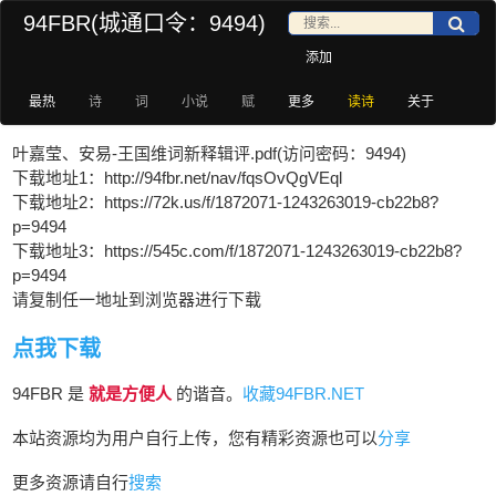
94FBR(城通口令：9494)
添加
最热
诗
词
小说
赋
更多
读诗
关于
叶嘉莹、安易-王国维词新释辑评.pdf(访问密码：9494)
下载地址1：http://94fbr.net/nav/fqsOvQgVEql
下载地址2：https://72k.us/f/1872071-1243263019-cb22b8?
p=9494
下载地址3：https://545c.com/f/1872071-1243263019-cb22b8?
p=9494
请复制任一地址到浏览器进行下载
点我下载
94FBR 是
就是方便人
的谐音。
收藏94FBR.NET
本站资源均为用户自行上传，您有精彩资源也可以
分享
更多资源请自行
搜索