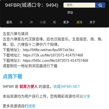
94FBR(城通口令：9494)
添加
最热
诗
词
小说
赋
更多
读诗
关于
五音六律与填词
五音六律是古代汉族音律。后也泛指音乐。五音指宫、商、角、
徵、羽，六律指十二律中六个阳律。
下载地址1：http://94fbr.net/nav/fpu5R7xkSkc
下载地址2：https://72k.us/file/1872071-414757468
下载地址3：https://545c.com/file/1872071-414757468
请复制任一地址到浏览器进行下载
点我下载
94FBR 是
就是方便人
的谐音。
收藏94FBR.NET
本站资源均为用户自行上传，您有精彩资源也可以
分享
更多资源请自行
搜索