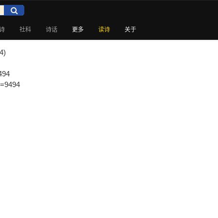
诗
社科
诗话
更多
读诗
关于
)
494
p=9494