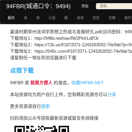
94FBR(城通口令：9494)
添加
最热
诗
词
小说
赋
诗词
历史
古典
现代
嘉道时期常州派词学思想之形成与发展研宄.pdf(访问密码：9494
下载地址1：http://94fbr.net/nav/fW2PkKLdR3r
下载地址2：https://72k.us/f/1872071-1243263592-74e9de?p=9
下载地址3：https://545c.com/f/1872071-1243263592-74e9de?
请复制任一地址到浏览器进行下载
点我下载
94FBR 是
就是方便人
的谐音。
收藏94FBR.NET
本站资源均为用户自行上传，您有精彩资源也可以
分享
更多资源请自行
搜索
扫码添加公众号获取最新资源或留言失效链接