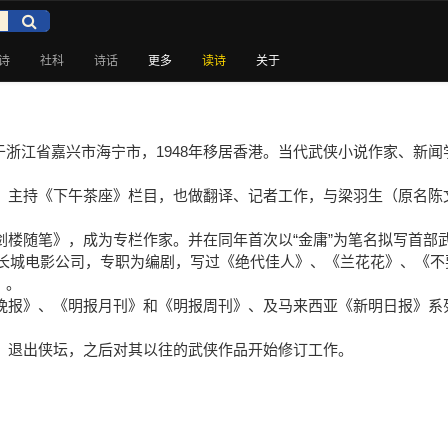
诗
社科
诗话
更多
读诗
关于
良镛，生于浙江省嘉兴市海宁市，1948年移居香港。当代武侠小说作家
辑，主持《下午茶座》栏目，也做翻译、记者工作，与梁羽生（原名
三剑楼随笔》，成为专栏作家。并在同年首次以“金庸”为笔名拟写首部
，进入长城电影公司，专职为编剧，写过《绝代佳人》、《兰花花》、《
）。
报晚报》、《明报月刊》和《明报周刊》、及马来西亚《新明日报》
笔，退出侠坛，之后对其以往的武侠作品开始修订工作。