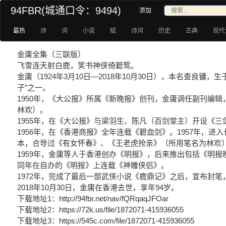
94FBR(城通口令：9494)
添加
最热
诗
词
小说
赋
诗词
历史
古典
现代
金庸全集（三联版）
飞雪连天射白鹿，笑书神侠倚碧鸳。
金庸（1924年3月10日—2018年10月30日），本名查
子”之一。
1950年，《大公报》所属《新晚报》创刊，金庸调任副刊编
林欢）。
1955年，在《大公报》与梁羽生、陈凡（百剑堂主）开设《
1956年，在《香港商报》全年连载《碧血剑》。1957年
本，合导过《有女怀春》、《王老虎抢亲》（所用笔名为林欢
1959年，金庸等人于香港创办《明报》，后来推出包括《明
同年在自办的《明报》上连载《神雕侠侣》。
1972年，完成了最后一部武侠小说《鹿鼎记》之后，宣布封
2018年10月30日，金庸在香港去世，享年94岁。
下载地址1：http://94fbr.net/nav/fQRqaqJFOar
下载地址2：https://72k.us/file/1872071-415936055
下载地址3：https://545c.com/file/1872071-415936055