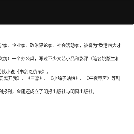
、新闻学家、企业家、政治评论家、社会活动家，被誉为“香港四大才
陈文统）一个办公桌，写过不少文艺小品和影评（笔名姚馥兰和
武侠小说《书剑恩仇录》。
不要离开我》、《三恋》、《小鸽子姑娘》、《午夜琴声》等剧
系列报刊，金庸还成立了明报出版社与明窗出版社。