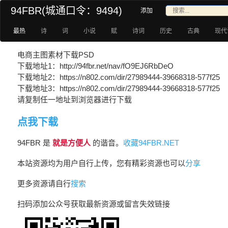
94FBR(城通口令：9494)
添加
最热
诗
词
小说
赋
诗词
历史
古典
现代
电商主图素材下载PSD
下载地址1：http://94fbr.net/nav/fO9EJ6RbDeO
下载地址2：https://n802.com/dir/27989444-39668318-577f25
下载地址3：https://n802.com/dir/27989444-39668318-577f25
请复制任一地址到浏览器进行下载
点我下载
94FBR 是
就是方便人
的谐音。
收藏94FBR.NET
本站资源均为用户自行上传，您有精彩资源也可以
分享
更多资源请自行
搜索
扫码添加公众号获取最新资源或留言失效链接