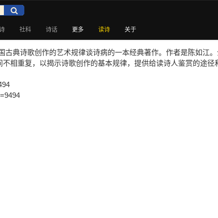
诗
社科
诗话
更多
读诗
关于
》是围绕中国古典诗歌创作的艺术规律谈诗病的一本经典著作。作者是陈如
间不相重复，以揭示诗歌创作的基本规律，提供给读诗人鉴赏的途径
494
p=9494