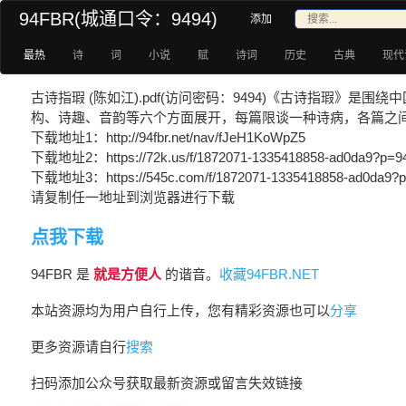
94FBR(城通口令：9494)
添加
最热
诗
词
小说
赋
诗词
历史
古典
现代
古诗指瑕 (陈如江).pdf(访问密码：9494)《古诗指瑕
构、诗趣、音韵等六个方面展开，每篇限谈一种诗病，各篇之
下载地址1：http://94fbr.net/nav/fJeH1KoWpZ5
下载地址2：https://72k.us/f/1872071-1335418858-ad0da9?p=9
下载地址3：https://545c.com/f/1872071-1335418858-ad0da9?
请复制任一地址到浏览器进行下载
点我下载
94FBR 是
就是方便人
的谐音。
收藏94FBR.NET
本站资源均为用户自行上传，您有精彩资源也可以
分享
更多资源请自行
搜索
扫码添加公众号获取最新资源或留言失效链接