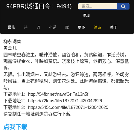
94FBR(城通口令：9494)
添加
最热
诗
词
小说
赋
更多
读诗
关于
柳永词集
黄莺儿
园林晴昼春谁主。暖律潜催，幽谷暄和，黄鹂翩翩，乍迁芳树。
观露湿缕金衣，叶映如簧语。晓来枝上绵蛮，似把芳心、深意低
诉。
无据。乍出暖烟来，又趁游蜂去。恣狂踪迹，两两相呼，终朝雾
吟风舞。当上苑柳秾时，别馆花深处。此际海燕偏饶，都把韶光
与。
下载地址1：http://94fbr.net/nav/fGriFa13n5f
下载地址2：https://72k.us/file/1872071-420042629
下载地址3：https://545c.com/file/1872071-420042629
请复制任一地址到浏览器进行下载
点我下载