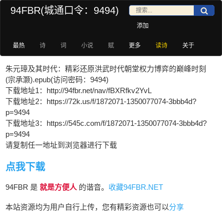
94FBR(城通口令：9494)
添加
最热
诗
词
小说
赋
更多
读诗
关于
朱元璋及其时代：精彩还原洪武时代朝堂权力博弈的巅峰时刻
(宗承灏).epub(访问密码：9494)
下载地址1：http://94fbr.net/nav/fBXRfkv2YvL
下载地址2：https://72k.us/f/1872071-1350077074-3bbb4d?
p=9494
下载地址3：https://545c.com/f/1872071-1350077074-3bbb4d?
p=9494
请复制任一地址到浏览器进行下载
点我下载
94FBR 是
就是方便人
的谐音。
收藏94FBR.NET
本站资源均为用户自行上传，您有精彩资源也可以
分享