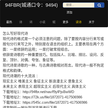
94FBR(城通口令：9494)
添加
最热
诗
词
小说
赋
更多
读诗
关于
怎么写好现代诗
现代诗的格式是一个必须注意的问题，除了要按内容分行来写或
按句分行来写之外，特别是在语言的组织上。主要表现在两个方
面：一是修辞的运用；一是打破常规组合。
修辞是诗歌的一种重要技巧。包括拟人、比喻、排比、设问、反
复、顶针、对偶、夸张、象征等。
现代诗是诗歌的一种，与古典诗歌相对而言。现代诗一般不拘泥
格式和韵律。
现代诗潮的十大流派 ：
现实主义 唯美主义 象征主义 新浪漫主义 意象主义
未来主义 表现主义 超现实主义 后现代主义 具体主义
下载地址1：http://94fbr.net/nav/f9ylPjsBwWD
下载地址2：https://72k.us/file/1872071-417506986
下载地址3：https://545c.com/file/1872071-417506986
请复制任一地址到浏览器进行下载