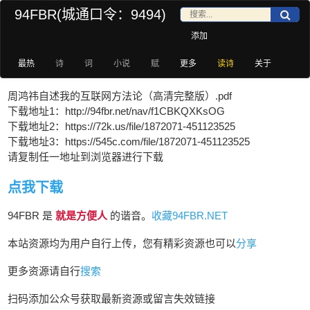
94FBR(城通口令：9494)
添加
最热
诗
词
小说
赋
更多
读诗
关于
周鸿祎自述我的互联网方法论（高清完整版）.pdf
下载地址1：http://94fbr.net/nav/f1CBKQXKsOG
下载地址2：https://72k.us/file/1872071-451123525
下载地址3：https://545c.com/file/1872071-451123525
请复制任一地址到浏览器进行下载
点我下载
94FBR 是
就是方便人
的谐音。
收藏94FBR.NET
本站资源均为用户自行上传，您有精彩资源也可以
分享
更多资源请自行
搜索
扫码添加公众号获取最新资源或留言失效链接