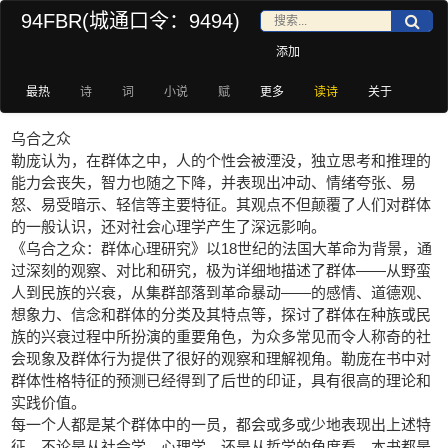
94FBR(城通口令：9494)
添加
最热
诗
词
小说
赋
更多
读诗
关于
乌合之众
勒庞认为，在群体之中，人的个性会被湮没，独立思考和推理的
能力会丧失，智力也随之下降，并表现出冲动、情绪夸张、易
怒、易受暗示、轻信等主要特征。其观点不但颠覆了人们对群体
的一般认识，还对社会心理学产生了深远影响。
《乌合之众：群体心理研究》以18世纪的法国大革命为背景，通
过深刻的观察、对比和研究，极为详细地描述了群体——从野蛮
人到民族的兴衰，从集群部落到革命暴动——的感情、道德观、
想象力、信念和群体的分类及其特点等，探讨了群体在种族或民
族的兴衰过程中所扮演的重要角色，为众多常见而令人称奇的社
会现象及群体行为提供了很好的观察和理解视角。勒庞在书中对
群体性格特征的预测已经得到了后世的印证，具有很高的理论和
实践价值。
每一个人都是某个群体中的一员，都会或多或少地表现出上述特
征，不论是从社会学、心理学，还是从哲学的角度看，本书都是