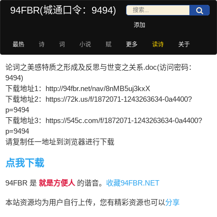
94FBR(城通口令：9494)
添加
最热
诗
词
小说
赋
更多
读诗
关于
论词之美感特质之形成及反思与世变之关系.doc(访问密码：
9494)
下载地址1：http://94fbr.net/nav/8nMB5uj3kxX
下载地址2：https://72k.us/f/1872071-1243263634-0a4400?
p=9494
下载地址3：https://545c.com/f/1872071-1243263634-0a4400?
p=9494
请复制任一地址到浏览器进行下载
点我下载
94FBR 是
就是方便人
的谐音。
收藏94FBR.NET
本站资源均为用户自行上传，您有精彩资源也可以
分享