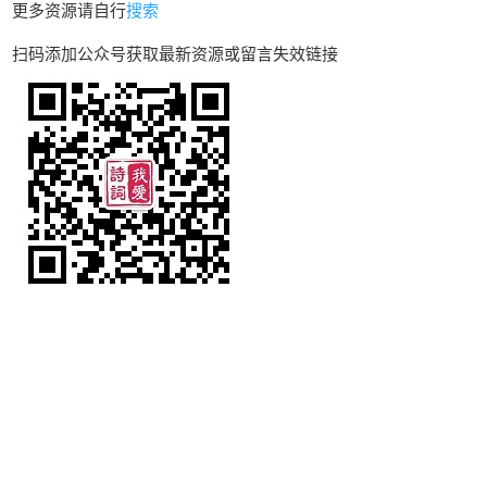
更多资源请自行
搜索
扫码添加公众号获取最新资源或留言失效链接