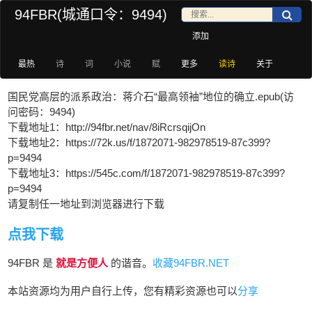
94FBR(城通口令：9494)
添加
最热
诗
词
小说
赋
更多
读诗
关于
国民党高层的派系政治：蒋介石“最高领袖”地位的确立.epub(访
问密码：9494)
下载地址1：http://94fbr.net/nav/8iRcrsqijOn
下载地址2：https://72k.us/f/1872071-982978519-87c399?
p=9494
下载地址3：https://545c.com/f/1872071-982978519-87c399?
p=9494
请复制任一地址到浏览器进行下载
点我下载
94FBR 是
就是方便人
的谐音。
收藏94FBR.NET
本站资源均为用户自行上传，您有精彩资源也可以
分享