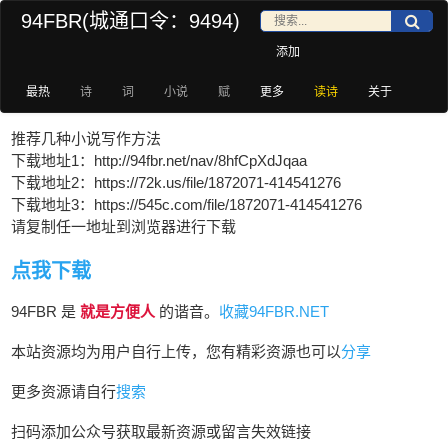
94FBR(城通口令：9494)
添加
最热
诗
词
小说
赋
更多
读诗
关于
推荐几种小说写作方法
下载地址1：http://94fbr.net/nav/8hfCpXdJqaa
下载地址2：https://72k.us/file/1872071-414541276
下载地址3：https://545c.com/file/1872071-414541276
请复制任一地址到浏览器进行下载
点我下载
94FBR 是
就是方便人
的谐音。
收藏94FBR.NET
本站资源均为用户自行上传，您有精彩资源也可以
分享
更多资源请自行
搜索
扫码添加公众号获取最新资源或留言失效链接