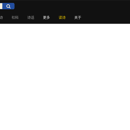
诗
社科
诗话
更多
读诗
关于