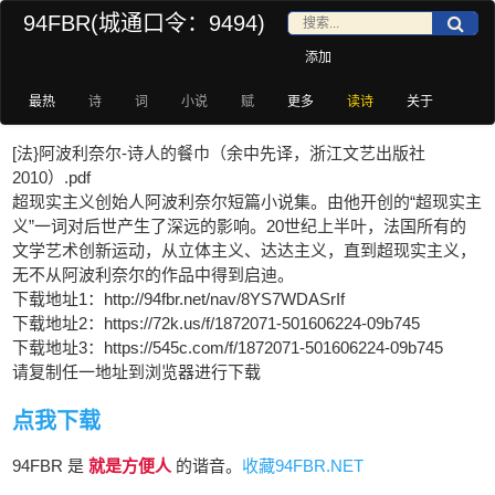
94FBR(城通口令：9494)
添加
最热
诗
词
小说
赋
更多
读诗
关于
[法}阿波利奈尔-诗人的餐巾（余中先译，浙江文艺出版社
2010）.pdf
超现实主义创始人阿波利奈尔短篇小说集。由他开创的“超现实主
义”一词对后世产生了深远的影响。20世纪上半叶，法国所有的
文学艺术创新运动，从立体主义、达达主义，直到超现实主义，
无不从阿波利奈尔的作品中得到启迪。
下载地址1：http://94fbr.net/nav/8YS7WDASrIf
下载地址2：https://72k.us/f/1872071-501606224-09b745
下载地址3：https://545c.com/f/1872071-501606224-09b745
请复制任一地址到浏览器进行下载
点我下载
94FBR 是
就是方便人
的谐音。
收藏94FBR.NET