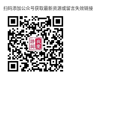
扫码添加公众号获取最新资源或留言失效链接