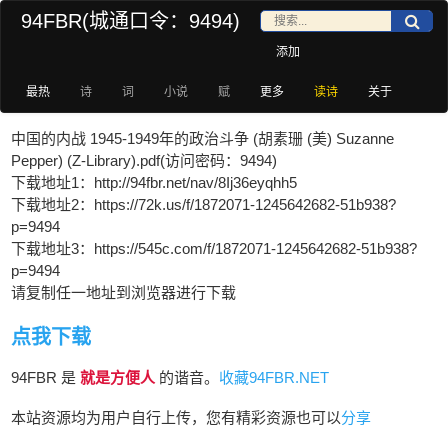
94FBR(城通口令：9494)
添加
最热
诗
词
小说
赋
更多
读诗
关于
中国的内战 1945-1949年的政治斗争 (胡素珊 (美) Suzanne
Pepper) (Z-Library).pdf(访问密码：9494)
下载地址1：http://94fbr.net/nav/8Ij36eyqhh5
下载地址2：https://72k.us/f/1872071-1245642682-51b938?
p=9494
下载地址3：https://545c.com/f/1872071-1245642682-51b938?
p=9494
请复制任一地址到浏览器进行下载
点我下载
94FBR 是
就是方便人
的谐音。
收藏94FBR.NET
本站资源均为用户自行上传，您有精彩资源也可以
分享