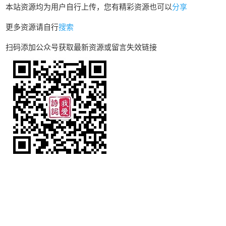
本站资源均为用户自行上传，您有精彩资源也可以
分享
更多资源请自行
搜索
扫码添加公众号获取最新资源或留言失效链接