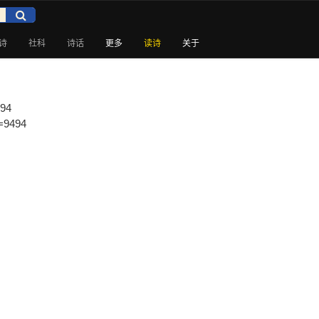
诗
社科
诗话
更多
读诗
关于
94
=9494