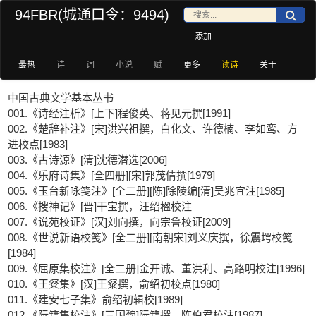
94FBR(城通口令：9494)
添加
最热
诗
词
小说
赋
更多
读诗
关于
中国古典文学基本丛书
001.《诗经注析》[上下]程俊英、蒋见元撰[1991]
002.《楚辞补注》[宋]洪兴祖撰，白化文、许德楠、李如鸾、方
进校点[1983]
003.《古诗源》[清]沈德潜选[2006]
004.《乐府诗集》[全四册][宋]郭茂倩撰[1979]
005.《玉台新咏笺注》[全二册][陈]除陵编[清]吴兆宜注[1985]
006.《搜神记》[晋]干宝撰，汪绍楹校注
007.《说苑校证》[汉]刘向撰，向宗鲁校证[2009]
008.《世说新语校笺》[全二册][南朝宋]刘义庆撰，徐震堮校笺
[1984]
009.《屈原集校注》[全二册]金开诚、董洪利、高路明校注[1996]
010.《王粲集》[汉]王粲撰，俞绍初校点[1980]
011.《建安七子集》俞绍初辑校[1989]
012.《阮籍集校注》[三国魏]阮籍撰，陈伯君校注[1987]