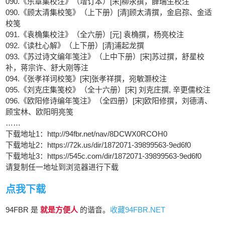
090.《乐章集校注》（增订本）[宋]柳永撰，薛瑞生校注
090.《顾太清集校笺》（上下册）[清]顾太清撰，金启孮、金适
校笺
091.《袁桷集校注》（全六册）[元] 袁桷撰，杨亮校注
092.《读杜心解》（上下册）[清]浦起龙撰
093.《苏过诗文编年笺注》（上中下册）[宋]苏过撰，舒星校
补，蒋宗许、舒大刚等注
094.《张孝祥词校笺》[宋]张孝祥撰，宛敏灏校注
095.《刘克庄集笺校》（全十六册）[宋] 刘克庄撰, 辛更儒校注
096.《欧阳修诗编年笺注》（全四册）[宋]欧阳修撰，刘德清、
顾宝林、欧阳明亮笺
……
下载地址1：http://94fbr.net/nav/8DCWX0RCOH0
下载地址2：https://72k.us/dir/1872071-39899563-9ed6f0
下载地址3：https://545c.com/dir/1872071-39899563-9ed6f0
请复制任一地址到浏览器进行下载
点我下载
94FBR 是
就是方便人
的谐音。
收藏94FBR.NET