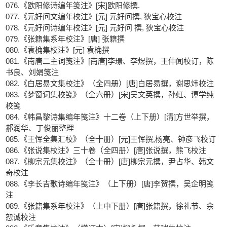
076.《欧阳修诗编年笺注》[宋]欧阳修撰.
077.《元好问文编年校注》[元] 元好问撰, 狄宝心校注
078.《元好问诗编年校注》[元] 元好问 撰, 狄宝心校注
079.《张籍集系年校注》[唐] 张籍撰
080.《袁桷集校注》[元] 袁桷撰
081.《南唐二主词笺注》[南唐]李璟、李煜撰，王仲闻校订，陈
书良、刘娟笺注
082.《白居易文集校注》（全四册）[唐]白居易撰，谢思炜校注
083.《梦窗词集校笺》（全六册）[宋]吴文英撰，孙虹、谭学纯
校笺
084.《韩昌黎诗集编年笺注》十二卷（上下册）[清]方世举撰，
郝润华、丁俊丽整理
085.《王恽全集汇校》（全十册）[元]王恽撰,杨亮、钟彦飞校订
086.《张说集校注》三十卷（全四册）[唐]张说撰，熊飞校注
087.《柳宗元集校注》（全十册）[唐]柳宗元撰，尹占华、韩文
奇校注
088.《李长吉歌诗编年笺注》（上下册）[唐]李贺撰，吴企明笺
注
089.《张籍集系年校注》（上中下册）[唐]张籍撰，徐礼节、余
恕诚校注