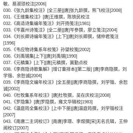
敏、易淑琼校注[2006]
030.《张九龄集校注》[全三册][唐]张九龄撰，熊飞校注[2008]
031.《王维集校注》[唐]王维撰，陈铁民校注
032.《高适诗集编年笺注》刘开扬笺注[1981]
033.《岑嘉州诗笺注》[全二册][唐]岑参撰，廖立笺注[2004]
034.《刘长卿诗编年笺注》[上下][唐]刘长卿撰，储仲君笺注
[1996]
035.《韦应物诗集系年校笺》孙望校笺[2002]
036.《刘禹锡集[上下][唐]刘禹锡[1990]
037.《元稹集》[上下][唐]元稹撰，冀勤点校
038.《李商隐诗歌集解》[增订重排本][第二版] [唐]李商隐撰，刘
学锴、余恕诚[2004]
039.《李商隐文编年校注》[全五册][唐]李商隐撰，刘学锴、余恕
诚[2002]
040.《杜牧集系年校注》[唐]杜牧撰，吴在庆校注[2008]
041.《罗隐集》[唐]罗隐撰，雍文华辑校[1983]
042.《温庭筠全集校注》[上中下册][唐]温庭筠撰，刘学锴校注
[2007]
043.《南唐二主词校订》[南唐]李璟、李煜撰[宋]无名氏辑，王仲
闻校订[2007]