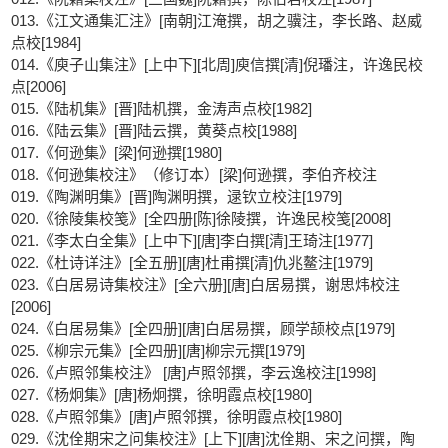
013.《江文通集汇注》[南朝]江淹撰，胡之骥注，李长路、赵威
点校[1984]
014.《庾子山集注》[上中下][北周]庾信撰[清]倪璠注，许逸民校
点[2006]
015.《陆机集》[晋]陆机撰，金涛声点校[1982]
016.《陆云集》[晋]陆云撰，黄葵点校[1988]
017.《何逊集》[梁]何逊撰[1980]
018.《何逊集校注》（修订本）[梁]何逊撰，李伯齐校注
019.《陶渊明集》[晋]陶渊明撰，逯钦立校注[1979]
020.《徐陵集校笺》[全四册[陈]徐陵撰，许逸民校笺[2008]
021.《李太白全集》[上中下][唐]李白撰[清]王琦注[1977]
022.《杜诗详注》[全五册][唐]杜甫撰[清]仇兆鳌注[1979]
023.《白居易诗集校注》[全六册][唐]白居易撰，谢思炜校注
[2006]
024.《白居易集》[全四册][唐]白居易撰，顾学颉校点[1979]
025.《柳宗元集》[全四册][唐]柳宗元撰[1979]
026.《卢照邻集校注》 [唐]卢照邻撰，李云逸校注[1998]
027.《杨炯集》[唐]杨炯撰，徐明霞点校[1980]
028.《卢照邻集》[唐]卢照邻撰，徐明霞点校[1980]
029.《沈佺期宋之问集校注》[上下][唐]沈佺期、宋之问撰，陶