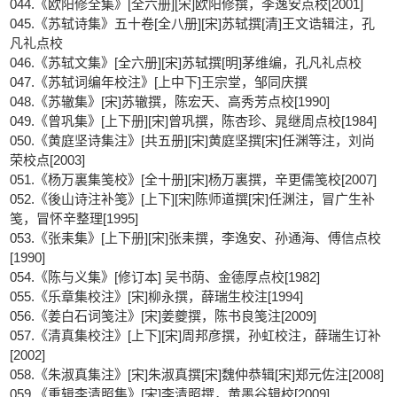
044.《欧阳修全集》[全六册][宋]欧阳修撰，李逸安点校[2001]
045.《苏轼诗集》五十卷[全八册][宋]苏轼撰[清]王文诰辑注，孔
凡礼点校
046.《苏轼文集》[全六册][宋]苏轼撰[明]茅维编，孔凡礼点校
047.《苏轼词编年校注》[上中下]王宗堂，邹同庆撰
048.《苏辙集》[宋]苏辙撰，陈宏天、高秀芳点校[1990]
049.《曾巩集》[上下册][宋]曾巩撰，陈杏珍、晁继周点校[1984]
050.《黄庭坚诗集注》[共五册][宋]黄庭坚撰[宋]任渊等注，刘尚
荣校点[2003]
051.《杨万裏集笺校》[全十册][宋]杨万裏撰，辛更儒笺校[2007]
052.《後山诗注补笺》[上下][宋]陈师道撰[宋]任渊注，冒广生补
笺，冒怀辛整理[1995]
053.《张耒集》[上下册][宋]张耒撰，李逸安、孙通海、傅信点校
[1990]
054.《陈与义集》[修订本] 吴书荫、金德厚点校[1982]
055.《乐章集校注》[宋]柳永撰，薛瑞生校注[1994]
056.《姜白石词笺注》[宋]姜夔撰，陈书良笺注[2009]
057.《清真集校注》[上下][宋]周邦彦撰，孙虹校注，薛瑞生订补
[2002]
058.《朱淑真集注》[宋]朱淑真撰[宋]魏仲恭辑[宋]郑元佐注[2008]
059.《重辑李清照集》[宋]李清照撰，黄墨谷辑校[2009]