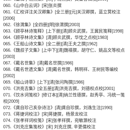
060.《山中白云词》[宋]张炎撰
061.《汇校详注关汉卿集》[全三册][元]关汉卿撰，蓝立蓂校注
[2006]
062.《徐渭集》[全四册][明]徐渭撰[2003]
063.《顾亭林诗笺释》[上下册][清]顾炎武撰，王冀民笺释[1998]
064.《顾亭林诗文集》[清]顾炎武撰，华忱之点校[1983]
065.《王船山诗文集》[全二册][清]王夫之撰[1962]
066.《魏叔子文集》[上中下][清]魏禧撰，胡守仁、姚品文等校点
[2003]
067.《戴名世集》[清]戴名世撰[1986]
068.《戴名世遗文集》[清]戴名世撰，韩明祥、王树民等编校
[2002]
069.《船山诗草》[上下][清]张问陶撰[1986]
070.《洪亮吉集》[全五册][清]洪亮吉撰，刘德权点校[2001]
071.《饮水词笺校》[修订本][清]纳兰性德撰，赵秀亭、冯统一笺
校[2009]
072.《龚自珍己亥杂诗注》[清]龚自珍撰，刘逸生注[1990]
073.《蒋捷词校注》[宋]蒋捷撰，杨景龙校注
074.《张孝祥词校笺》[宋]张孝祥撰，宛敏灏校注
075.《刘克庄集笺校》[宋] 刘克庄撰, 辛更儒校注