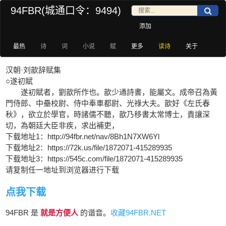
94FBR(城通口令：9494)
添加
最热
诗
词
小说
赋
更多
读诗
关于
汉朝·刘歆辞赋集
○遂初賦
遂初賦者，劉歆所作也。歆少通詩書，能屬文。成帝召為黃
門侍郎、中壘校尉、侍中奉車都尉、光祿大夫。歆好《左氏春
秋》，欲立於學官，時諸儒不聽，歆乃移書太常博士，責讓深
切，為朝廷大臣非疾，求出補吏，
下载地址1：http://94fbr.net/nav/8Bh1N7XW6Yl
下载地址2：https://72k.us/file/1872071-415289935
下载地址3：https://545c.com/file/1872071-415289935
请复制任一地址到浏览器进行下载
点我下载
94FBR 是
就是方便人
的谐音。
收藏94FBR.NET