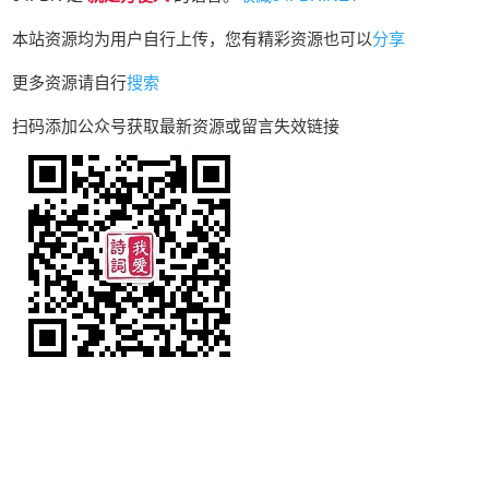
本站资源均为用户自行上传，您有精彩资源也可以
分享
更多资源请自行
搜索
扫码添加公众号获取最新资源或留言失效链接