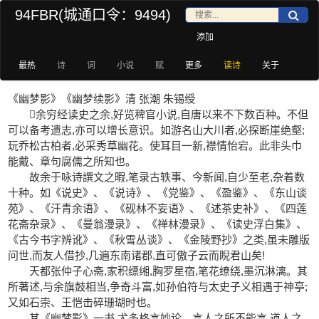
94FBR(城通口令：9494)
添加
最热
诗
词
小说
赋
更多
读诗
关于
《幽梦影》《幽梦续影》清 张潮 朱锡绶
余穷经读史之余,好览稗官小说,自唐以来不下数百种。不但
可以备考遗志,亦可以增长意识。如游名山大川者,必探断崖绝壑;
玩乔松古柏者,必采秀草幽花。使耳目一新,襟情怡宕。此非头巾
能戴、章句腐儒之所知也。
故余于咏诗譔文之暇,笔录古轶事、今新闻,自少至老,杂着数
十种。如《说史》、《说诗》、《党鉴》、《盈鉴》、《东山谈
苑》、《汗青余语》、《砚林不妄语》、《述茶史补》、《四莲
花斋杂录》、《曼翁漫录》、《禅林漫录》、《读史浮白集》、
《古今书字辨讹》、《秋雪丛谈》、《金陵野抄》之类,虽未雕版
问世,而友人借抄,几遍东南诸郡,直可傲子云而睨君山矣!
天都张仲子心斋,家积缥缃,胸罗星宿,笔花缭绕,墨沉淋漓。其
所著述,与余旗鼓相当,争奇斗富,如孙伯符与太史子义相遇于神亭;
又如石崇、王恺击碎珊瑚时也。
其《幽梦影》一书,尤多格言妙论。言人之所不能言,道人之