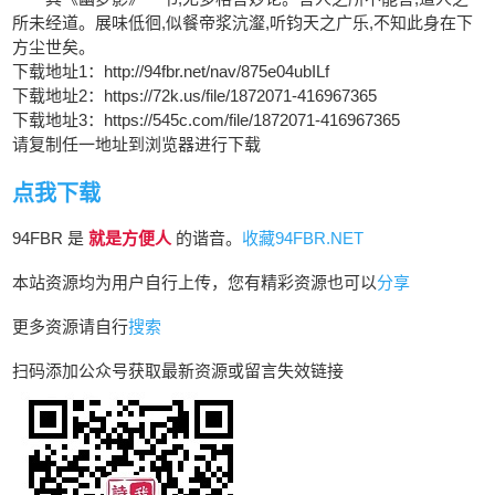
所未经道。展味低徊,似餐帝浆沆瀣,听钧天之广乐,不知此身在下
方尘世矣。
下载地址1：http://94fbr.net/nav/875e04ubILf
下载地址2：https://72k.us/file/1872071-416967365
下载地址3：https://545c.com/file/1872071-416967365
请复制任一地址到浏览器进行下载
点我下载
94FBR 是
就是方便人
的谐音。
收藏94FBR.NET
本站资源均为用户自行上传，您有精彩资源也可以
分享
更多资源请自行
搜索
扫码添加公众号获取最新资源或留言失效链接