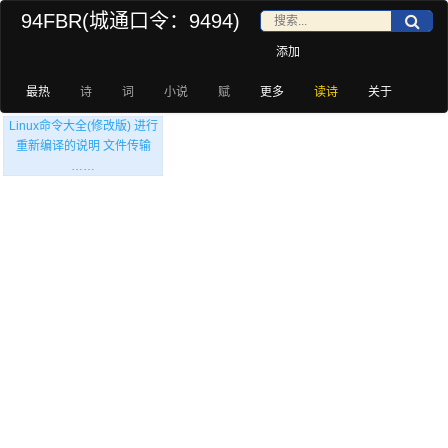
94FBR(城通口令：9494)
添加
最热
诗
词
小说
赋
更多
读诗
关于
Linux命令大全(修改版) 进行
重新编译的说明 文件传输
……